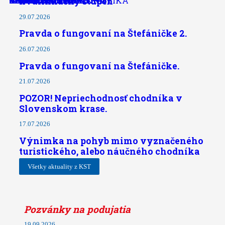
AKTUALITY TOB
HISTÓRIA TURISTIKY
JAZDECKÁ TURISTIKA
MLÁDEŽE A TOB
VYSOKOHORSKÁ TURISTIKA
VODNEJ TURISTIKY
CYKLOTURISTIKA
LYŽIARSKA TURISTIKA
PEŠIA TURISTIKA
ZNAČENIE
kvalifikačný stupeň
29.07.2026
Pravda o fungovaní na Štefáničke 2.
26.07.2026
Pravda o fungovaní na Štefáničke.
21.07.2026
POZOR! Nepriechodnosť chodníka v
Slovenskom krase.
17.07.2026
Výnimka na pohyb mimo vyznačeného
turistického, alebo náučného chodníka
Všetky aktuality z KST
Pozvánky na podujatia
19.09.2026