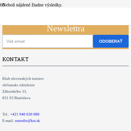
Neboli nájdené žiadne výsledky.
Prihláste sa na odber nášho
Newslettra
ODOBERAŤ
KONTAKT
Klub slovenských turistov
občianske združenie
Záborského 33,
831 03 Bratislava
Tel.:
+421
940 630 680
E-mail:
ustredie@kst.sk