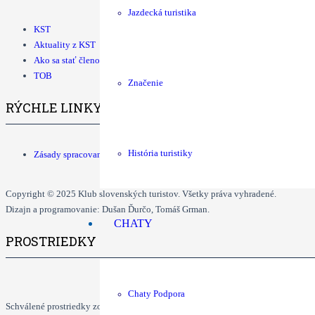
Jazdecká turistika
KST
Aktuality z KST
Ako sa stať členom KST
TOB
Značenie
RÝCHLE LINKY
História turistiky
Zásady spracovania osobných údajov
Copyright © 2025 Klub slovenských turistov. Všetky práva vyhradené.
Dizajn a programovanie: Dušan Ďurčo, Tomáš Grman.
CHATY
PROSTRIEDKY
Chaty Podpora
Schválené prostriedky zo štátneho rozpočtu na šport v roku 2025:
50 000 €