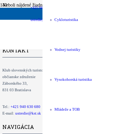
Neboli nájdené žiadne výsledky.
+421 940 630 680
money
shop
Podpora chát
KST Eshop
ustredie@kst.sk
Cykloturistika
KONTAKT
Vodnej turistiky
Klub slovenských turistov
občianske združenie
Vysokohorská turistika
Záborského 33,
831 03 Bratislava
Tel.:
+421
940 630 680
Mládeže a TOB
E-mail:
ustredie@kst.sk
NAVIGÁCIA