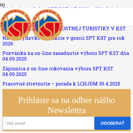
Zápisnica z aktívu SPT KST 4.7.2026 v Oščadnici
Zápisnica z VA SPT KST 25.04.2026
KLASIFIKÁCIA VÝKONNOSTNEJ TURISTIKY V KST
Návrh výdavkov na akcie v gescii SPT KST pre rok
2026
Pozvánka na on-line zasadnutie výboru SPT KST dňa
04.09.2025
Zápisnica z on-line rokovania výboru SPT KST
04.09.2025
Pracovné stretnutie – porada k LCHJDM 30.4.2025
Prihláste sa na odber nášho
Newslettra
ODOBERAŤ