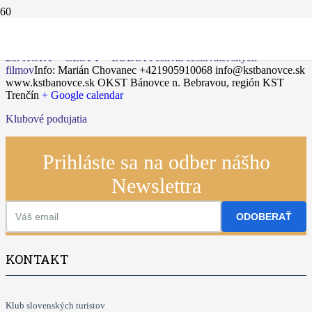
01.03.2025
23. HORY – CESTY – ĽUDIA Festival cestovateľských
filmov
Info: Marián Chovanec +421905910068 info@kstbanovce.sk
www.kstbanovce.sk
OKST Bánovce n. Bebravou, región KST
Trenčín
+ Google calendar
Klubové podujatia
Prihláste sa na odber nášho
Newslettra
ODOBERAŤ
KONTAKT
Klub slovenských turistov