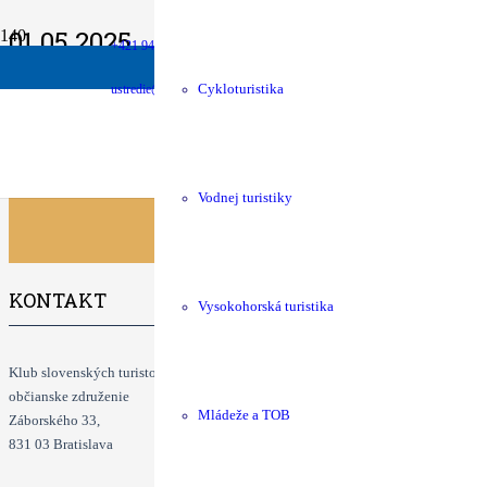
01.05.2025
+421 940 630 680
money
shop
Podpora chát
KST Eshop
24. Odomykanie Kysuckej brány na Rochovici
Info: František Žab
ustredie@kst.sk
Cykloturistika
Klubové podujatia
Vodnej turistiky
KONTAKT
Vysokohorská turistika
Klub slovenských turistov
občianske združenie
Mládeže a TOB
Záborského 33,
831 03 Bratislava