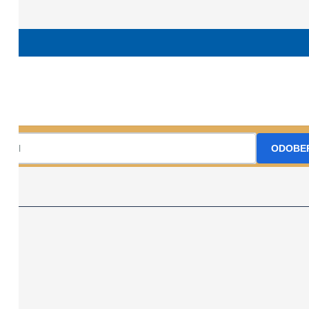
ka +421904851972 frazabka@gmail.com www.sktknm.sk
ŠKT Kysucké 
Prihláste sa na odber nášho Newslettr
ODOBE