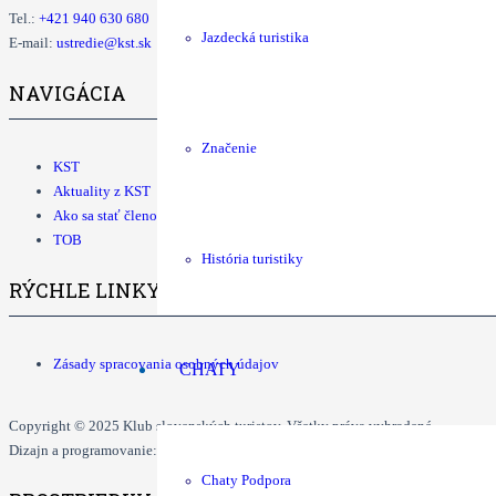
Tel.:
+421
940 630 680
Jazdecká turistika
E-mail:
ustredie@kst.sk
NAVIGÁCIA
Značenie
KST
Aktuality z KST
Ako sa stať členom KST
TOB
História turistiky
RÝCHLE LINKY
Zásady spracovania osobných údajov
CHATY
Copyright © 2025 Klub slovenských turistov. Všetky práva vyhradené.
Dizajn a programovanie: Dušan Ďurčo, Tomáš Grman.
Chaty Podpora