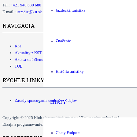
Tel.:
+421
940 630 680
Jazdecká turistika
E-mail:
ustredie@kst.sk
NAVIGÁCIA
Značenie
KST
Aktuality z KST
Ako sa stať členom KST
TOB
História turistiky
RÝCHLE LINKY
Zásady spracovania osobných údajov
CHATY
Copyright © 2025 Klub slovenských turistov. Všetky práva vyhradené.
Dizajn a programovanie: Dušan Ďurčo, Tomáš Grman.
Chaty Podpora