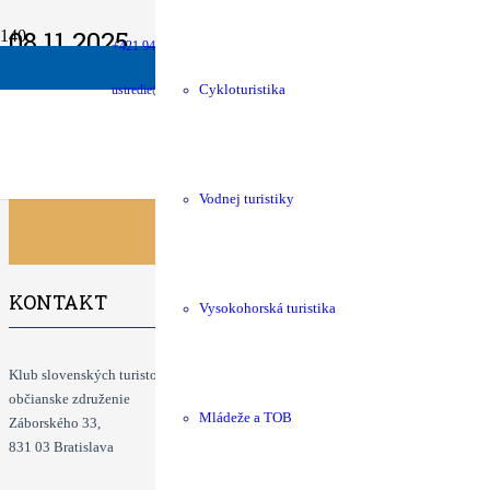
08.11.2025
+421 940 630 680
money
Podpora chát
shop
KST Eshop
32. Karolovský výstup na Bralo a Bralce (817 m n.m. pohorie
Info: 
ustredie@kst.sk
Cykloturistika
Klubové podujatia
Vodnej turistiky
KONTAKT
Vysokohorská turistika
Klub slovenských turistov
občianske združenie
Mládeže a TOB
Záborského 33,
831 03 Bratislava