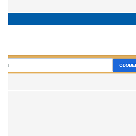
Marian Martinský +421948733199 martinsky60@gmail.com
KST Bralo 
Prihláste sa na odber nášho Newslettr
ODOBE