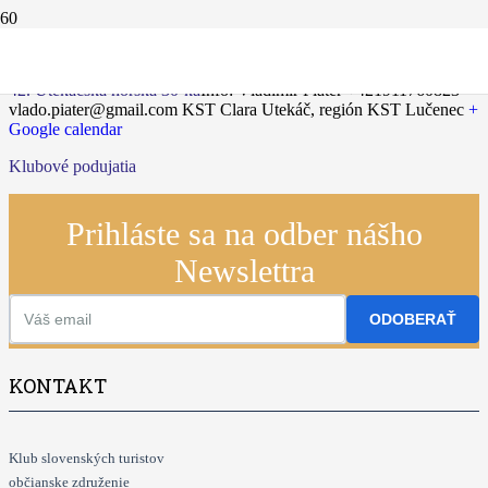
04.10.2025
42. Utekáčska horská 30-ka
Info: Vladimír Piater +421911760823
vlado.piater@gmail.com
KST Clara Utekáč, región KST Lučenec
+
Google calendar
Klubové podujatia
Prihláste sa na odber nášho
Newslettra
ODOBERAŤ
KONTAKT
Klub slovenských turistov
občianske združenie