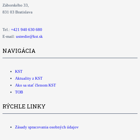
Záborského 33,
831 03 Bratislava
Tel.:
+421
940 630 680
E-mail:
ustredie@kst.sk
NAVIGÁCIA
KST
Aktuality z KST
Ako sa stať členom KST
TOB
RÝCHLE LINKY
Zásady spracovania osobných údajov