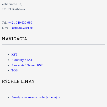
Záborského 33,
831 03 Bratislava
Tel.:
+421
940 630 680
E-mail:
ustredie@kst.sk
NAVIGÁCIA
KST
Aktuality z KST
Ako sa stať členom KST
TOB
RÝCHLE LINKY
Zásady spracovania osobných údajov