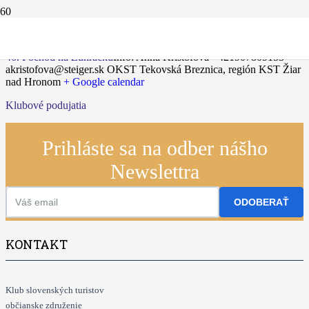
10.05.2025
46. Pochod na Žuhráčku
Info: Anna Krištofová +421907809153
akristofova@steiger.sk
OKST Tekovská Breznica, región KST Žiar
nad Hronom
+ Google calendar
Klubové podujatia
Prihláste sa na odber nášho
Newslettra
ODOBERAŤ
KONTAKT
Klub slovenských turistov
občianske združenie