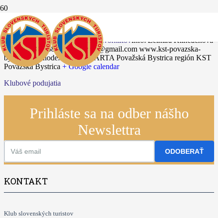
15.02.2025
46. Zimný prechod hrebeňom Javorníkov
Info: Želmíra Klinčúchová
+421902885758 klincuchovaz@gmail.com www.kst-povazska-
bystrica.webnode.sk
KST SPARTA Považská Bystrica región KST
Považská Bystrica
+ Google calendar
Klubové podujatia
Prihláste sa na odber nášho
Newslettra
ODOBERAŤ
KONTAKT
Klub slovenských turistov