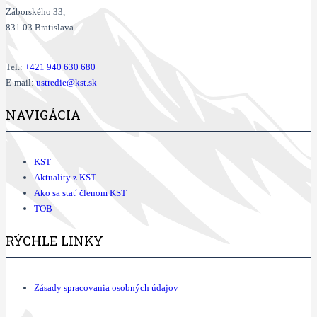
Záborského 33,
831 03 Bratislava
Tel.:
+421
940 630 680
E-mail:
ustredie@kst.sk
NAVIGÁCIA
KST
Aktuality z KST
Ako sa stať členom KST
TOB
RÝCHLE LINKY
Zásady spracovania osobných údajov