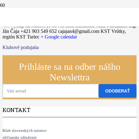
26.04.2025
47. Výstup na Minčol (1 364 m n.m. Lúčanská Malá Fatra)
Info: Ing.
Ján Čaja +421 903 549 652 cajajan4@gmail.com
KST Vrútky,
región KST Turiec
+ Google calendar
Klubové podujatia
Prihláste sa na odber nášho
Newslettra
ODOBERAŤ
KONTAKT
Klub slovenských turistov
občianske združenie