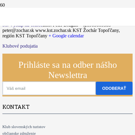
15.09.2025
51. Výstup na Tribeč
Info: Peter Dragúň +421905609385
peter@zochar.sk www.kst.zochar.sk
KST Žochár Topoľčany,
región KST Topoľčany
+ Google calendar
Klubové podujatia
Prihláste sa na odber nášho
Newslettra
ODOBERAŤ
KONTAKT
Klub slovenských turistov
občianske združenie