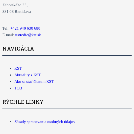
Záborského 33,
831 03 Bratislava
Tel.:
+421
940 630 680
E-mail:
ustredie@kst.sk
NAVIGÁCIA
KST
Aktuality z KST
Ako sa stať členom KST
TOB
RÝCHLE LINKY
Zásady spracovania osobných údajov