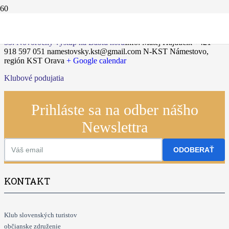
05.01.2025
53. Novoročný výstup na Babiu horu
Info: Matej Hajdučík +421
918 597 051 namestovsky.kst@gmail.com
N-KST Námestovo,
región KST Orava
+ Google calendar
Klubové podujatia
Prihláste sa na odber nášho
Newslettra
ODOBERAŤ
KONTAKT
Klub slovenských turistov
občianske združenie