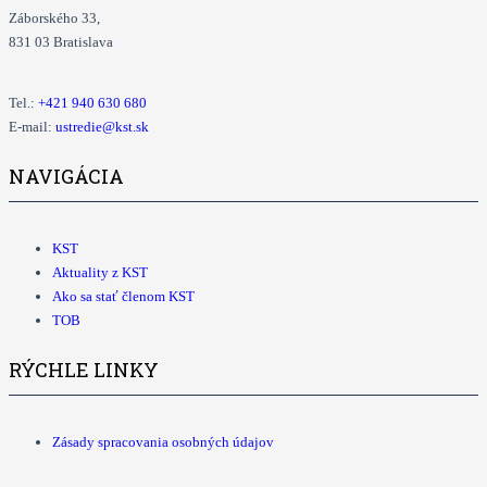
Záborského 33,
831 03 Bratislava
Tel.:
+421
940 630 680
E-mail:
ustredie@kst.sk
NAVIGÁCIA
KST
Aktuality z KST
Ako sa stať členom KST
TOB
RÝCHLE LINKY
Zásady spracovania osobných údajov