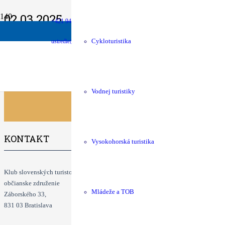
02.03.2025
+421 940 630 680
money
Podpora chát
shop
KST Eshop
54. Prejazd Oravskou Magurou
Podrobné informácie na webe týždeň 
ustredie@kst.sk
Cykloturistika
Klubové podujatia
Vodnej turistiky
KONTAKT
Vysokohorská turistika
Klub slovenských turistov
občianske združenie
Mládeže a TOB
Záborského 33,
831 03 Bratislava