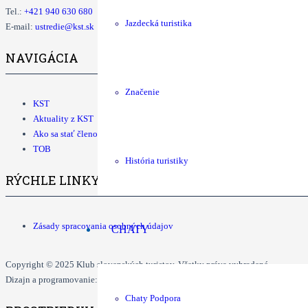
Tel.:
+421
940 630 680
Jazdecká turistika
E-mail:
ustredie@kst.sk
NAVIGÁCIA
Značenie
KST
Aktuality z KST
Ako sa stať členom KST
TOB
História turistiky
RÝCHLE LINKY
Zásady spracovania osobných údajov
CHATY
Copyright © 2025 Klub slovenských turistov. Všetky práva vyhradené.
Dizajn a programovanie: Dušan Ďurčo, Tomáš Grman.
Chaty Podpora