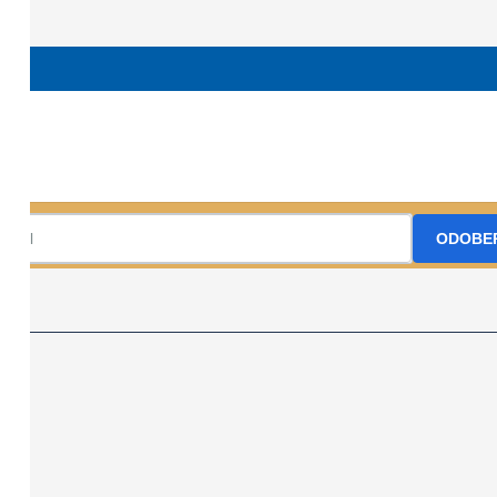
pred akciou.
OKST Nižná, región KST Orava
+ Google calendar
Prihláste sa na odber nášho Newslettr
ODOBE