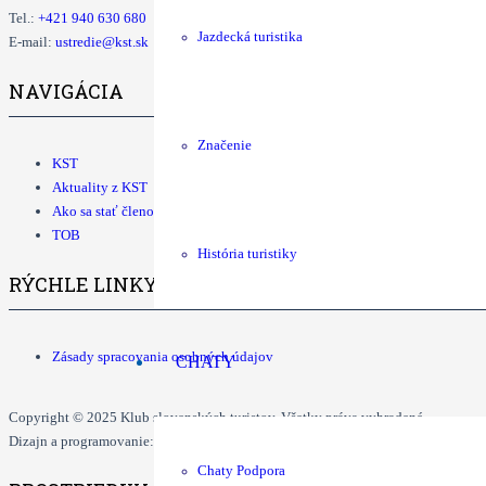
Tel.:
+421
940 630 680
Jazdecká turistika
E-mail:
ustredie@kst.sk
NAVIGÁCIA
Značenie
KST
Aktuality z KST
Ako sa stať členom KST
TOB
História turistiky
RÝCHLE LINKY
Zásady spracovania osobných údajov
CHATY
Copyright © 2025 Klub slovenských turistov. Všetky práva vyhradené.
Dizajn a programovanie: Dušan Ďurčo, Tomáš Grman.
Chaty Podpora