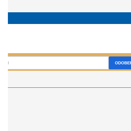
ova11@gmail.com
KST Sokol Halič, región KST Lučenec
+ Google cal
Prihláste sa na odber nášho Newslettr
ODOBE