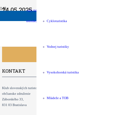
24.05.2025
+421 940 630 680
money
shop
Podpora chát
KST Eshop
Haličská 25-ka
Info: Jozef Rajprich +421908865439 viktoriahikker
ustredie@kst.sk
Cykloturistika
Klubové podujatia
Vodnej turistiky
KONTAKT
Vysokohorská turistika
Klub slovenských turistov
občianske združenie
Mládeže a TOB
Záborského 33,
831 03 Bratislava