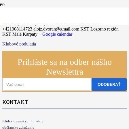
11.10.2025
Lozorský okruh opačným smerom .
Info: Alojz Dvoran
+421908114723 alojz.dvoran@gmail.com
KST Lozorno región
KST Malé Karpaty
+ Google calendar
Klubové podujatia
Prihláste sa na odber nášho
Newslettra
ODOBERAŤ
KONTAKT
Klub slovenských turistov
občianske združenie