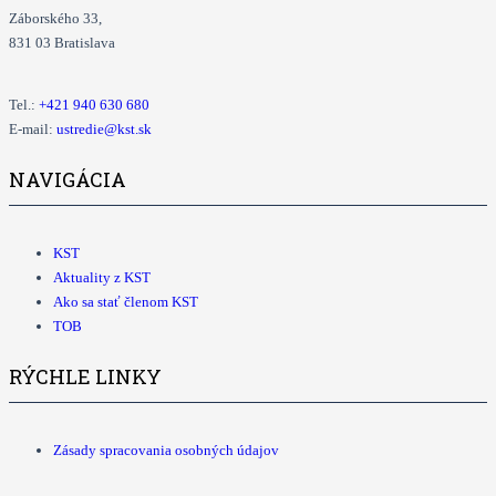
Záborského 33,
831 03 Bratislava
Tel.:
+421
940 630 680
E-mail:
ustredie@kst.sk
NAVIGÁCIA
KST
Aktuality z KST
Ako sa stať členom KST
TOB
RÝCHLE LINKY
Zásady spracovania osobných údajov