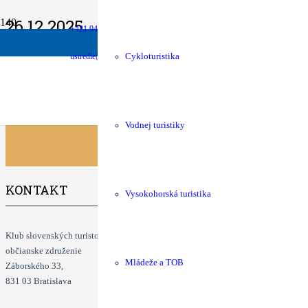
26.12.2025
+421 940 630 680
money
Podpora chát
shop
KST Eshop
Štefánsky výstup na Sľubicu (1 129 m n.m. Branisko)
Info: Ján Bal
ustredie@kst.sk
Cykloturistika
Klubové podujatia
Vodnej turistiky
KONTAKT
Vysokohorská turistika
Klub slovenských turistov
občianske združenie
Mládeže a TOB
Záborského 33,
831 03 Bratislava