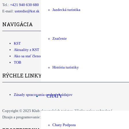
Tel.:
+421
940 630 680
Jazdecká turistika
E-mail:
ustredie@kst.sk
NAVIGÁCIA
Značenie
KST
Aktuality z KST
Ako sa stať členom KST
TOB
História turistiky
RÝCHLE LINKY
Zásady spracovania osobných údajov
CHATY
Copyright © 2025 Klub slovenských turistov. Všetky práva vyhradené.
Dizajn a programovanie: Dušan Ďurčo, Tomáš Grman.
Chaty Podpora