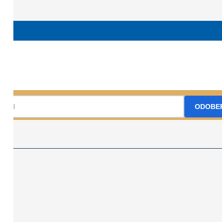
uch +421944332856 kstvojkovce@gmail.com
KST Sľubica Vojkovce, r
Prihláste sa na odber nášho Newslettr
ODOBE