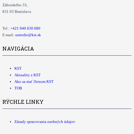
Záborského 33,
831 03 Bratislava
Tel.:
+421
940 630 680
E-mail:
ustredie@kst.sk
NAVIGÁCIA
KST
Aktuality z KST
Ako sa stať členom KST
TOB
RÝCHLE LINKY
Zásady spracovania osobných údajov