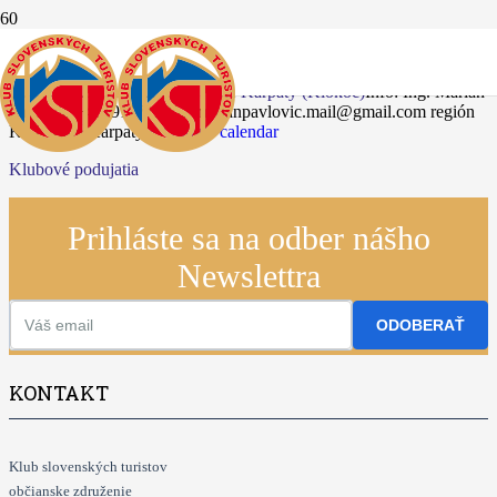
21.06.2025
Stretnutie turistov Regiónu Malé Karpaty (Klokoč)
Info: Ing. Marián
Pavlovič +421911712952 marianpavlovic.mail@gmail.com
región
KST Malé Karpaty
+ Google calendar
Klubové podujatia
Prihláste sa na odber nášho
Newslettra
ODOBERAŤ
KONTAKT
Klub slovenských turistov
občianske združenie