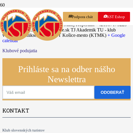
07.06.2025
money
shop
Podpora chát
KST Eshop
Ťahanovský vlnový špeciál
Info: Matej Koperdák +421907173223
klub@kamikse.sk www.kamikse.sk
TJ Akademik TU - klub
vodákov Kamikse, region KST Košice-mesto (KTMK)
+ Google
calendar
Klubové podujatia
Prihláste sa na odber nášho
Newslettra
ODOBERAŤ
KONTAKT
Klub slovenských turistov