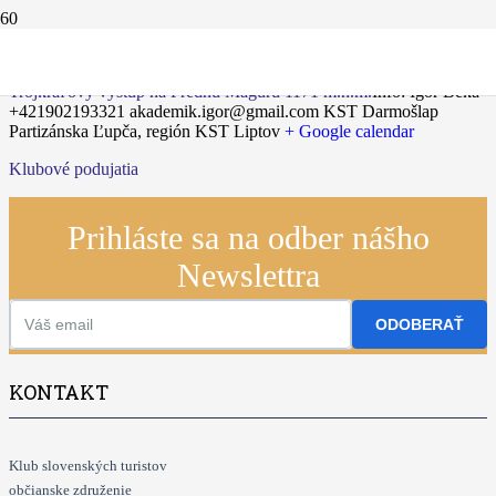
06.01.2025
Trojkráľový výstup na Prednú Maguru 1171 m.n.m.
Info: Igor Beka
+421902193321 akademik.igor@gmail.com
KST Darmošlap
Partizánska Ľupča, región KST Liptov
+ Google calendar
Klubové podujatia
Prihláste sa na odber nášho
Newslettra
ODOBERAŤ
KONTAKT
Klub slovenských turistov
občianske združenie