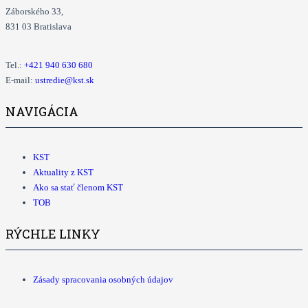
Záborského 33,
831 03 Bratislava
Tel.:
+421
940 630 680
E-mail:
ustredie@kst.sk
NAVIGÁCIA
KST
Aktuality z KST
Ako sa stať členom KST
TOB
RÝCHLE LINKY
Zásady spracovania osobných údajov