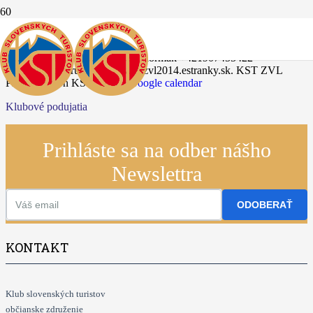
10.08.2025
Údolím Svinky
Info: Miroslav Mormák +421907455422
mormak@centrum.sk www.kstzvl2014.estranky.sk.
KST ZVL
Prešov, región KST Šariš
+ Google calendar
Klubové podujatia
Prihláste sa na odber nášho
Newslettra
ODOBERAŤ
KONTAKT
Klub slovenských turistov
občianske združenie