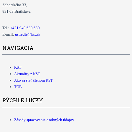
Záborského 33,
831 03 Bratislava
Tel.:
+421
940 630 680
E-mail:
ustredie@kst.sk
NAVIGÁCIA
KST
Aktuality z KST
Ako sa stať členom KST
TOB
RÝCHLE LINKY
Zásady spracovania osobných údajov