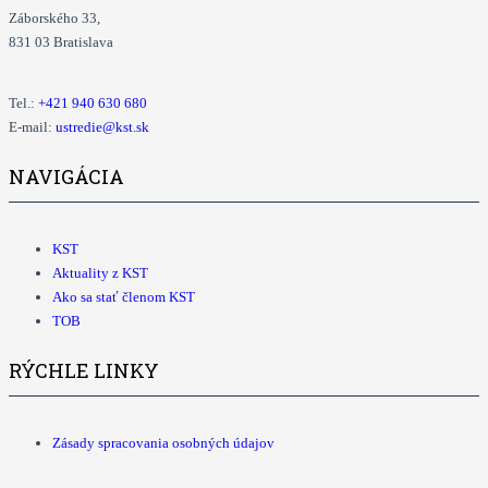
Záborského 33,
831 03 Bratislava
Tel.:
+421
940 630 680
E-mail:
ustredie@kst.sk
NAVIGÁCIA
KST
Aktuality z KST
Ako sa stať členom KST
TOB
RÝCHLE LINKY
Zásady spracovania osobných údajov