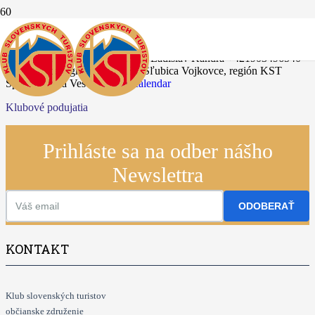
28.06.2025
Vojkovská 50-ka P - 50 km
Info: Ladislav Kandra +421903496540
kstvojkovce@gmail.com
KST Sľubica Vojkovce, región KST
Spišská Nová Ves
+ Google calendar
Klubové podujatia
Prihláste sa na odber nášho
Newslettra
ODOBERAŤ
KONTAKT
Klub slovenských turistov
občianske združenie