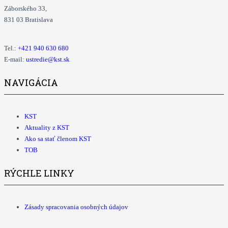
Záborského 33,
831 03 Bratislava
Tel.:
+421
940 630 680
E-mail:
ustredie@kst.sk
NAVIGÁCIA
KST
Aktuality z KST
Ako sa stať členom KST
TOB
RÝCHLE LINKY
Zásady spracovania osobných údajov