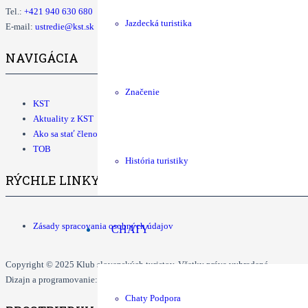
Tel.:
+421
940 630 680
Jazdecká turistika
E-mail:
ustredie@kst.sk
NAVIGÁCIA
Značenie
KST
Aktuality z KST
Ako sa stať členom KST
TOB
História turistiky
RÝCHLE LINKY
Zásady spracovania osobných údajov
CHATY
Copyright © 2025 Klub slovenských turistov. Všetky práva vyhradené.
Dizajn a programovanie: Dušan Ďurčo, Tomáš Grman.
Chaty Podpora