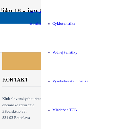
jan 18 - jan 19
+421 940 630 680
money
shop
Podpora chát
KST Eshop
Zimný prejazd Slovenským rudohorím
Info: Dagmar Šmelková +421
ustredie@kst.sk
Cykloturistika
Klubové podujatia
Vodnej turistiky
KONTAKT
Vysokohorská turistika
Klub slovenských turistov
občianske združenie
Mládeže a TOB
Záborského 33,
831 03 Bratislava