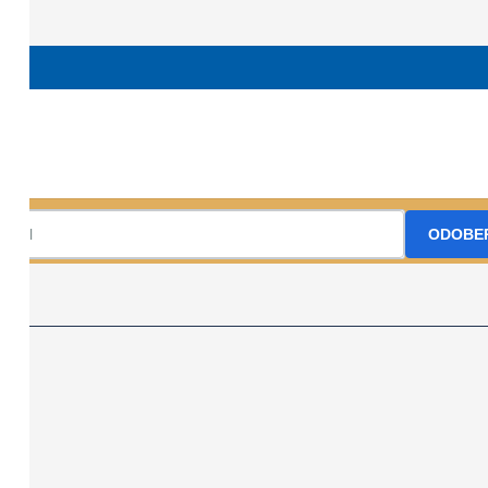
904347375 dagmar.smelko@gmail.com kstdobsina.sk
KST Dobšiná, r
Prihláste sa na odber nášho Newslettr
ODOBE