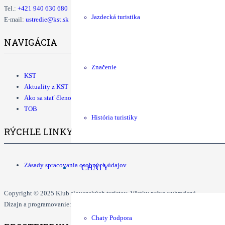
Tel.:
+421
940 630 680
Jazdecká turistika
E-mail:
ustredie@kst.sk
NAVIGÁCIA
Značenie
KST
Aktuality z KST
Ako sa stať členom KST
TOB
História turistiky
RÝCHLE LINKY
Zásady spracovania osobných údajov
CHATY
Copyright © 2025 Klub slovenských turistov. Všetky práva vyhradené.
Dizajn a programovanie: Dušan Ďurčo, Tomáš Grman.
Chaty Podpora