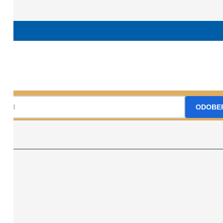
665 stefancupaj1955@gmail.com wbl.kstkrompachy.sk
TO MŠK Krompa
Prihláste sa na odber nášho Newslettr
ODOBE