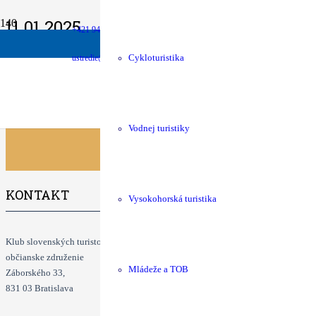
11.01.2025
+421 940 630 680
money
Podpora chát
shop
KST Eshop
Zimný výstup na Krompašské vrchy
Info: Štefan Čupaj +421907254
ustredie@kst.sk
Cykloturistika
Klubové podujatia
Vodnej turistiky
KONTAKT
Vysokohorská turistika
Klub slovenských turistov
občianske združenie
Mládeže a TOB
Záborského 33,
831 03 Bratislava