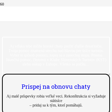
Klub Slovenských Turistov
Aj vďaka tebe môžu horské chaty prežiť ďalšie desaťročia.
Tvoja pomoc znamená strechu nad hlavou pre tisíce turistov.
Vyber si spôsob pomoci, zapoj sa a zanechaj stopu. Priama
finančná pomoc, členstvo v Klube Slovenských Turistov (KST)
alebo nákup v Eshope. Všetko sa počíta…
Prispej na obnovu chaty
Aj malé príspevky robia veľké veci. Rekonštrukcia si vyžaduje
státisíce
– pridaj sa k tým, ktorí pomáhajú.