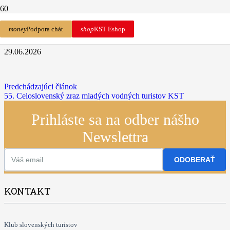
Kojšovská 25-ka (40. ročník)
money
Podpora chát
shop
KST Eshop
29.06.2026
Predchádzajúci článok
55. Celoslovenský zraz mladých vodných turistov KST
Prihláste sa na odber nášho
Newslettra
ODOBERAŤ
KONTAKT
Klub slovenských turistov