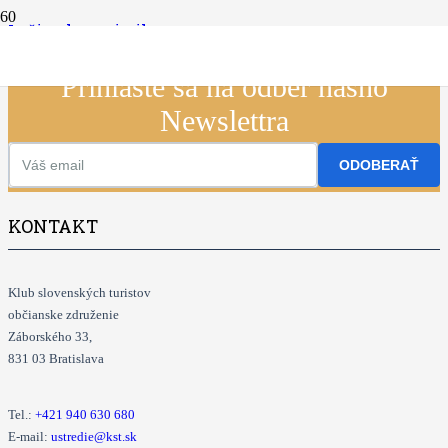
Lyžiarska turistika
Prihláste sa na odber nášho
Newslettra
ODOBERAŤ
KONTAKT
Klub slovenských turistov
občianske združenie
Záborského 33,
831 03 Bratislava
Tel.:
+421
940 630 680
E-mail:
ustredie@kst.sk