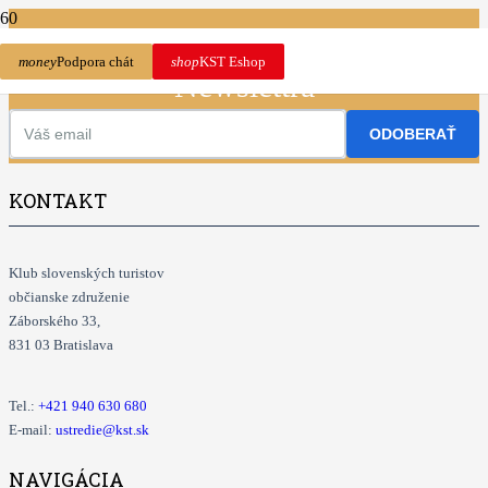
Prihláste sa na odber nášho
money
Podpora chát
shop
KST Eshop
Newslettra
ODOBERAŤ
KONTAKT
Klub slovenských turistov
občianske združenie
Záborského 33,
831 03 Bratislava
Tel.:
+421
940 630 680
E-mail:
ustredie@kst.sk
NAVIGÁCIA