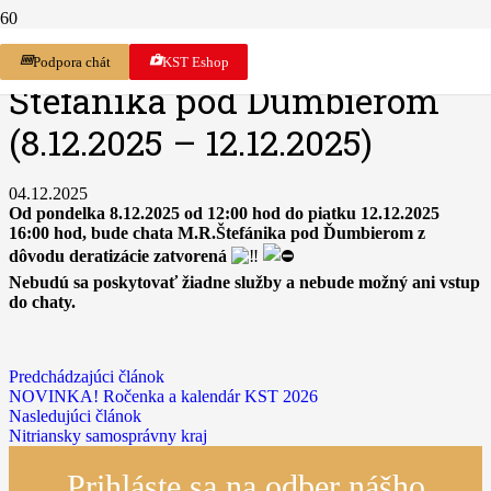
Deratizácia na chate M.R
money
shop
Podpora chát
KST Eshop
Štefánika pod Ďumbierom
(8.12.2025 – 12.12.2025)
04.12.2025
Od pondelka 8.12.2025 od 12:00 hod do piatku 12.12.2025
16:00 hod, bude chata M.R.Štefánika pod Ďumbierom z
dôvodu deratizácie zatvorená
Nebudú sa poskytovať žiadne služby a nebude možný ani vstup
do chaty.
Predchádzajúci článok
NOVINKA! Ročenka a kalendár KST 2026
Nasledujúci článok
Nitriansky samosprávny kraj
Prihláste sa na odber nášho