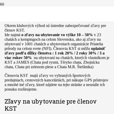
Zľavy pre členov KST
Okrem klubových výhod sú ústredne zabezpečované zľavy pre
členov KST.
Ide najmä
o zľavy na ubytovanie vo výške 10 – 50%
v 23
chatách a kempingoch na celom Slovensku, ako aj zľavy na
ubytovaní v 1001 chatách a ubytovniach organizácie Priatelia
prírody na celom svete (NFI). Členovia KST si môžu
uplatniť
zľavy podľa dĺžky členstva : 1 rok 20% / 2 roky 30% / 3 a
viac rokov 50%
na ubytovaní na chatách, ktorých vlastníkom je
KST a JAMES (Chata pod rysmi, Téryho chata, Zbojnícka
chata, Chata pri zelenom plese a Chata M.R. Štefánika)
Členovia KST majú zľavy vo vybraných športových
predajniach, cestovných kanceláriách, pri nákupe GPS prístrojov
a mnohé iné zľavy, ktoré nájdete na tejto stránke a neustále ich
ponuku rozširujeme.
Zľavy na ubytovanie pre členov
KST