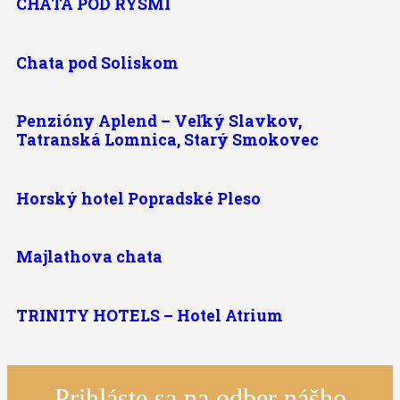
CHATA POD RYSMI
Chata pod Soliskom
Penzióny Aplend – Veľký Slavkov,
Tatranská Lomnica, Starý Smokovec
Horský hotel Popradské Pleso
Majlathova chata
TRINITY HOTELS – Hotel Atrium
Prihláste sa na odber nášho