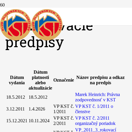
Vykonávacie
predpisy
Dátum
Dátum
platnosti
Názov predpisu a odkaz
Označenie
vydania
alebo
na predpis
aktualizácie
Marek Heinrich: Právna
18.5.2012
18.5.2012
zodpovednosť v KST
VP KST č.
VP KST č. 1/2011 o
3.12.2011
1.4.2026
1/2011
členstve
VP KST č.
VP KST č. 2/2011
15.12.2021
10.11.2024
2/2011
organizačný poriadok
VP_2011_3_rokovací