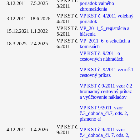
VP KST č.
3.12.2011
7.5.2025
poriadok valného
3/2011
zhromaždenia
VP KST č.
VP KST č. 4/2011 volebný
3.12.2011
18.6.2026
4/2011
poriadok
VP KST č.
VP_2011_5_registrácia a
15.12.2021
1.1.2022
5/2011
hlásenia
VP KST č.
VP_2011_6_o sekciách a
18.3.2025
2.4.2025
6/2011
komisiách
VP KST č. 9/2011 o
cestovných náhradách
VP KST č. 9/2011 vzor č.1
cestovný príkaz
VP KST č.9/2011 vzor č.2
hromadný cestovný príkaz
a vyúčtovanie nákladov
VP KST 9/2011_vzor
č.3_dohoda_čl.7, ods. 2,
písmeno a)
VP KST č.
4.12.2011
1.4.2026
VP KST č.9/2011 vzor
9/2011
č.4_dohoda_čl. 7, ods. 2,