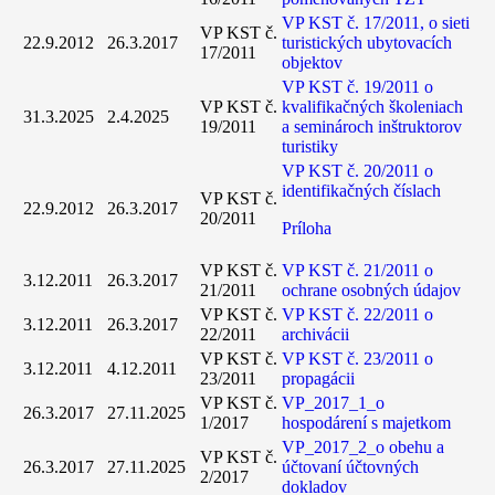
VP KST č. 17/2011, o sieti
VP KST č.
22.9.2012
26.3.2017
turistických ubytovacích
17/2011
objektov
VP KST č. 19/2011 o
VP KST č.
kvalifikačných školeniach
31.3.2025
2.4.2025
19/2011
a seminároch inštruktorov
turistiky
VP KST č. 20/2011 o
identifikačných číslach
VP KST č.
22.9.2012
26.3.2017
20/2011
Príloha
VP KST č.
VP KST č. 21/2011 o
3.12.2011
26.3.2017
21/2011
ochrane osobných údajov
VP KST č.
VP KST č. 22/2011 o
3.12.2011
26.3.2017
22/2011
archivácii
VP KST č.
VP KST č. 23/2011 o
3.12.2011
4.12.2011
23/2011
propagácii
VP KST č.
VP_2017_1_o
26.3.2017
27.11.2025
1/2017
hospodárení s majetkom
VP_2017_2_o obehu a
VP KST č.
26.3.2017
27.11.2025
účtovaní účtovných
2/2017
dokladov