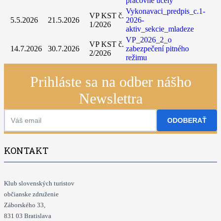
pracovné účely
Vykonavaci_predpis_c.1-
VP KST č.
5.5.2026
21.5.2026
2026-
1/2026
aktiv_sekcie_mladeze
VP_2026_2_o
VP KST č.
14.7.2026
30.7.2026
zabezpečení pitného
2/2026
režimu
Prihláste sa na odber nášho
Newslettra
ODOBERAŤ
KONTAKT
Klub slovenských turistov
občianske združenie
Záborského 33,
831 03 Bratislava