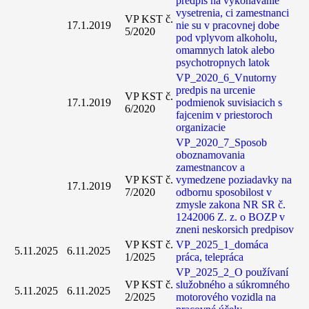
predpis na vykonavanie
vysetrenia, ci zamestnanci
VP KST č.
17.1.2019
nie su v pracovnej dobe
5/2020
pod vplyvom alkoholu,
omamnych latok alebo
psychotropnych latok
VP_2020_6_Vnutorny
predpis na urcenie
VP KST č.
17.1.2019
podmienok suvisiacich s
6/2020
fajcenim v priestoroch
organizacie
VP_2020_7_Sposob
oboznamovania
zamestnancov a
VP KST č.
vymedzene poziadavky na
17.1.2019
7/2020
odbornu sposobilost v
zmysle zakona NR SR č.
1242006 Z. z. o BOZP v
zneni neskorsich predpisov
VP KST č.
VP_2025_1_domáca
5.11.2025
6.11.2025
1/2025
práca, telepráca
VP_2025_2_O používaní
VP KST č.
služobného a súkromného
5.11.2025
6.11.2025
2/2025
motorového vozidla na