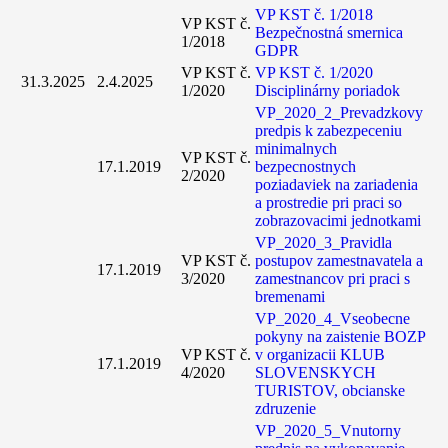
VP KST č. 1/2018
VP KST č.
Bezpečnostná smernica
1/2018
GDPR
VP KST č.
VP KST č. 1/2020
31.3.2025
2.4.2025
1/2020
Disciplinárny poriadok
VP_2020_2_Prevadzkovy
predpis k zabezpeceniu
minimalnych
VP KST č.
17.1.2019
bezpecnostnych
2/2020
poziadaviek na zariadenia
a prostredie pri praci so
zobrazovacimi jednotkami
VP_2020_3_Pravidla
VP KST č.
postupov zamestnavatela a
17.1.2019
3/2020
zamestnancov pri praci s
bremenami
VP_2020_4_Vseobecne
pokyny na zaistenie BOZP
VP KST č.
v organizacii KLUB
17.1.2019
4/2020
SLOVENSKYCH
TURISTOV, obcianske
zdruzenie
VP_2020_5_Vnutorny