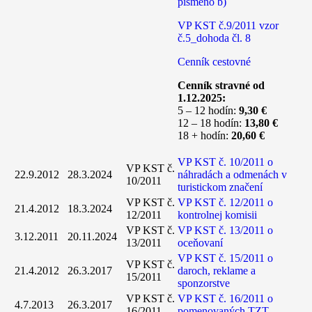
písmeno b)
VP KST č.9/2011 vzor
č.5_dohoda čl. 8
Cenník cestovné
Cenník stravné od
1.12.2025:
5 – 12 hodín:
9,30 €
12 – 18 hodín:
13,80 €
18 + hodín:
20,60 €
VP KST č. 10/2011 o
VP KST č.
22.9.2012
28.3.2024
náhradách a odmenách v
10/2011
turistickom značení
VP KST č.
VP KST č. 12/2011 o
21.4.2012
18.3.2024
12/2011
kontrolnej komisii
VP KST č.
VP KST č. 13/2011 o
3.12.2011
20.11.2024
13/2011
oceňovaní
VP KST č. 15/2011 o
VP KST č.
21.4.2012
26.3.2017
daroch, reklame a
15/2011
sponzorstve
VP KST č.
VP KST č. 16/2011 o
4.7.2013
26.3.2017
16/2011
pomenovaných TZT