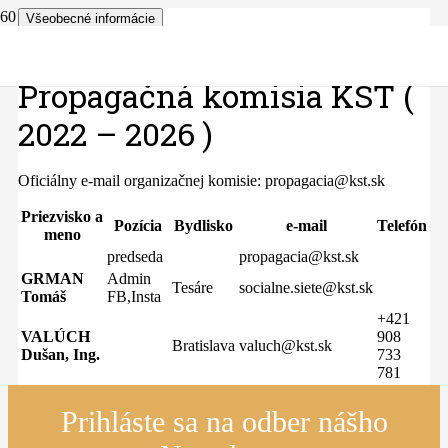
Všeobecné informácie
Všeobecné informácie
Propagačná komisia KST (
2022 – 2026 )
Oficiálny e-mail organizačnej komisie: propagacia@kst.sk
Priezvisko a
Pozícia
Bydlisko
e-mail
Telefón
meno
predseda
propagacia@kst.sk
GRMAN
Admin
Tesáre
socialne.siete@kst.sk
Tomáš
FB,Insta
+421
VALÚCH
908
Bratislava
valuch@kst.sk
Dušan, Ing.
733
781
Prihláste sa na odber nášho