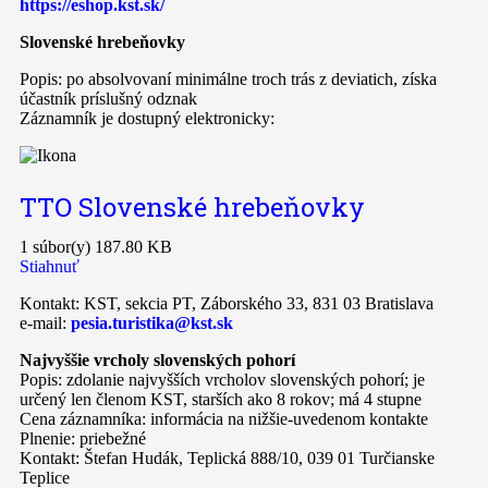
https://eshop.kst.sk/
Slovenské hrebeňovky
Popis: po absolvovaní minimálne troch trás z deviatich, získa
účastník príslušný odznak
Záznamník je dostupný elektronicky:
TTO Slovenské hrebeňovky
1 súbor(y)
187.80 KB
Stiahnuť
Kontakt: KST, sekcia PT, Záborského 33, 831 03 Bratislava
e-mail:
pesia.turistika@kst.sk
Najvyššie vrcholy slovenských pohorí
Popis: zdolanie najvyšších vrcholov slovenských pohorí; je
určený len členom KST, starších ako 8 rokov; má 4 stupne
Cena záznamníka: informácia na nižšie-uvedenom kontakte
Plnenie: priebežné
Kontakt: Štefan Hudák, Teplická 888/10, 039 01 Turčianske
Teplice