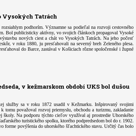
vo Vysokých Tatrách
ch rozsiahlym podhorím. Významne sa podieľal na rozvoji cestovného
. Bol publicisticky aktívny, vo svojich článkoch propagoval Vysoké
 o výstavbu nových ciest a chát vo Vysokých Tatrách. Na jeho počesť
kôr, v roku 1880, ju presťahovali na severný breh Zeleného plesa.
sťahoval do Barce, zastával v Košiciach rôzne spoločenské i župné
redseda, v kežmarskom období UKS bol dušou
kej služby sa v roku 1872 usadil v Kežmarku. Inšpirovaný svojimi
k tomu považoval rozvoj priemyslu, obchodu a turizmu, zakladanie
j školy. Na podporu týchto cieľov využíval aj prostredie Uhorského
aďarského turistického spolku, ktorého podpredsedom bol do r. 1902.
o vo forme povýšenia do uhorského šľachtického stavu. Určitý čas bolo