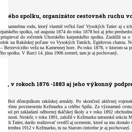
atského spolku, organizátor cestovnéh ruchu 
 významnému rodu, ktorý vlastnil veľkú časť Vysokých Tatier aj s i
rpatského spolku, od augusta 1874 do roku 1878 bol aj jeho predsedom
ne prispieval do ročeniek Uhorského karpatského spolku. Zaslúžil sa
polok na Rakúskej poľane vo Vysokých Tatrách, Egidovou chatou. Nes
– Berzevicziho veža na Kamennej hore. Po roku 1878, v ktorom sa pre
ého spolku. V Barci 14. júna 1906 zomrel, tam je aj pochovaný.
ku, v rokoch 1876 -1883 aj jeho výkonný podp
va. Bol dôstojníkom rakúskej armády. Po skončení aktívnej vojens
celkovému povzneseniu Kežmarku a celého Spiša. Za významnú cestu 
880 bol pri zakladaní odbornej tkáčskej školy a v roku 1892 obchodne
sobnosti. Neskôr, v roku 1891, založil v Kežmarku tatranskú sekciu M
sokých Tatier, darilo realizovať svedčí aj ocenenie, ktoré sa mu dostal
 septembra 1912 v Kežmarku, tu na Starom cintoríne je aj pochovaný.