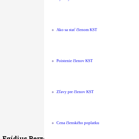
Ako sa stať členom KST
Poistenie členov KST
Zľavy pre členov KST
Cena členského poplatku
Egídius Berzeviczi
(1835-1906)