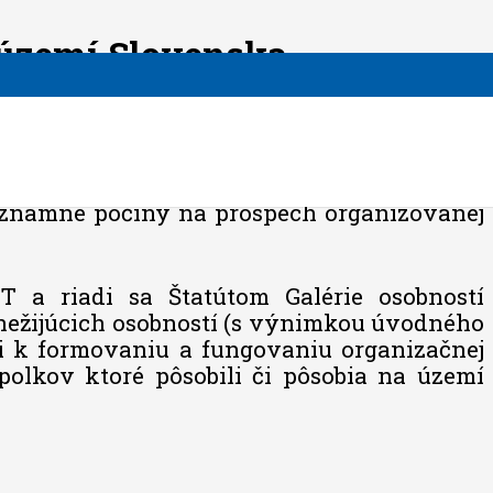
území Slovenska
) je vzdať hold významným osobnostiam –
významné počiny na prospech organizovanej
ST a riadi sa Štatútom Galérie osobností
 nežijúcich osobností (s výnimkou úvodného
li k formovaniu a fungovaniu organizačnej
polkov ktoré pôsobili či pôsobia na území