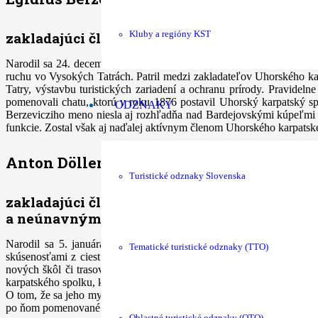
Kluby a regióny KST
zakladajúci člen a predseda Uhorského karp
Narodil sa 24. decembra 1835 v Prešove do rodiny prislúchajúcej k
ruchu vo Vysokých Tatrách. Patril medzi zakladateľov Uhorského ka
Tatry, výstavbu turistických zariadení a ochranu prírody. Pravidel
pomenovali chatu, ktorú v roku 1876 postavil Uhorský karpatský s
ODZNAKY
Berzevicziho meno niesla aj rozhľadňa nad Bardejovskými kúpeľmi 
funkcie. Zostal však aj naďalej aktívnym členom Uhorského karpatsk
Anton
D
öller (1831 -1912)
Turistické odznaky Slovenska
zakladajúci člen Uhorského karpatského spol
a neúnavným hnacím motorom spolku
Narodil sa 5. januára 1831 v Haliči v obci Winniki neďaleko Ľvo
Tematické turistické odznaky (TTO)
skúsenosťami z ciest okamžite začal presadzovať kroky vedúce k 
nových škôl či trasovanie železnice údolím rieky Poprad. V roku 1
karpatského spolku, ktorého členmi boli mnohé významné a vplyvné o
O tom, že sa jeho myšlienky, smerujúce k prosperite celej oblasti Vy
po ňom pomenované aj Okrúhle pleso v Mlynickej doline. Zomrel 29.