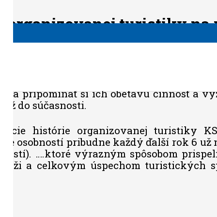
í organizovanej turistiky
na 
j turistiky (ďalej len Galéria osobností
ka a pripomínať si ich obetavú činnosť a 
 až do súčasnosti.
sekcie histórie organizovanej turistiky K
rie osobností pribudne každý ďalší rok 6 už
ností). ….ktoré výrazným spôsobom prispe
stíži a celkovým úspechom turistických s