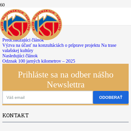
PF 2025
28.12.2024
Predchádzajúci článok
Výzva na účasť na konzultáciách o príprave projektu Na trase
valašskej kultúry
Nasledujúci článok
Odznak 100 jarných kilometrov – 2025
Prihláste sa na odber nášho
Newslettra
ODOBERAŤ
KONTAKT