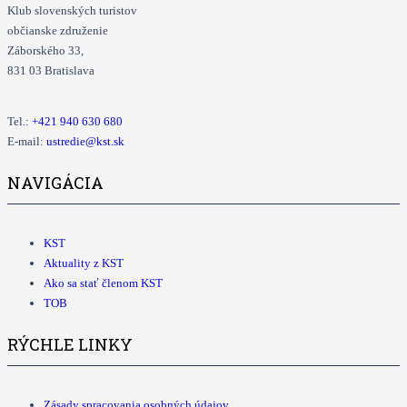
Klub slovenských turistov
občianske združenie
Záborského 33,
831 03 Bratislava
Tel.:
+421
940 630 680
E-mail:
ustredie@kst.sk
NAVIGÁCIA
KST
Aktuality z KST
Ako sa stať členom KST
TOB
RÝCHLE LINKY
Zásady spracovania osobných údajov