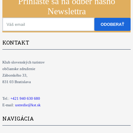
Prihláste sa na odber nášho
Newslettra
ODOBERAŤ
KONTAKT
Klub slovenských turistov
občianske združenie
Záborského 33,
831 03 Bratislava
Tel.:
+421
940 630 680
E-mail:
ustredie@kst.sk
NAVIGÁCIA