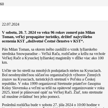
Smutná správa z Kysúc
22.07.2024
V sobotu, 20. 7. 2024 vo veku 96 rokov zomrel pán Milan
Toman, veľký propagátor turistiky, držiteľ najvyššieho
ocenenia KST „doživotné Čestné členstvo v KST“.
Pán Milan Toman, sa okrem iného zaslúžil o vznik lyžiarskeho
strediska Snowparadise – Veľká Rača, rozhľadne a krížu na vrchole
Veľkej Rače a Kysuckej lyžiarskej magistrály v dĺžke viac ako 100
km.
Určite ste ho stretli na mnohých podujatiach nielen na Kysuciach.
Bol neodmysliteľnou súčasťou organizačných výborov Zimných
zrazov na Kysuciach, turistických stretnutí v Poľsku a Českej
republike. V roku 1999 organizoval Stretnutie priateľov časopisu
Krásy Slovenska a veľmi sa tešil na opätovné organizovanie v roku
2025, ktoré je plánované opäť na Veľkej Rači. Žiaľ, toto stretnutie
už musíme zvládnuť bez jeho pomoci.
Posledná rozlúčka bude v sobotu 27. júla 2024 o 10:00 hodine v