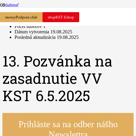
Stiahnuť
Stiahnuť
2
money
Podpora chát
shop
KST Eshop
Veľkosť súboru
192.00 KB
Počet súborov
1
Dátum vytvorenia
19.08.2025
Posledná aktualizácia
19.08.2025
13. Pozvánka na
zasadnutie VV
KST 6.5.2025
Prihláste sa na odber nášho
Newslettra