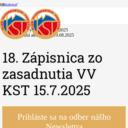
Stiahnuť
Stiahnuť
154
Veľkosť súboru
3.50 MB
Počet súborov
1
Dátum vytvorenia
19.08.2025
Posledná aktualizácia
19.08.2025
18. Zápisnica zo
zasadnutia VV
KST 15.7.2025
Prihláste sa na odber nášho
Newslettra