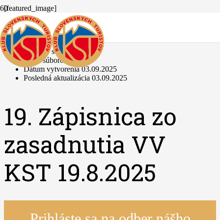
[featured_image]
Stiahnuť
Verzia
Stiahnuť
129
Veľkosť súboru
3 MB
Počet súborov
1
Dátum vytvorenia
03.09.2025
Posledná aktualizácia
03.09.2025
19. Zápisnica zo
zasadnutia VV
KST 19.8.2025
Prihláste sa na odber nášho