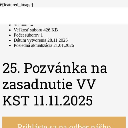
[featured_image]
Stiahnuť
Verzia
Stiahnuť
4
Veľkosť súboru
426 KB
Počet súborov
1
Dátum vytvorenia
28.11.2025
Posledná aktualizácia
21.01.2026
25. Pozvánka na
zasadnutie VV
KST 11.11.2025
Prihláste sa na odber nášho