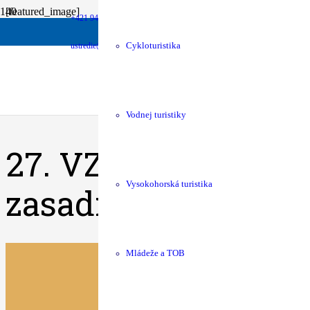
[featured_image]
+421 940 630 680
Stiahnuť
money
Podpora chát
shop
KST Eshop
ustredie@kst.sk
Cykloturistika
Verzia
Stiahnuť
119
Veľkosť súboru
324.94 KB
Počet súborov
1
Dátum vytvorenia
28.04.2025
Posledná aktualizácia
28.04.2025
Vodnej turistiky
27. VZ KST 26.-27.4
Vysokohorská turistika
zasadnutia
Mládeže a TOB