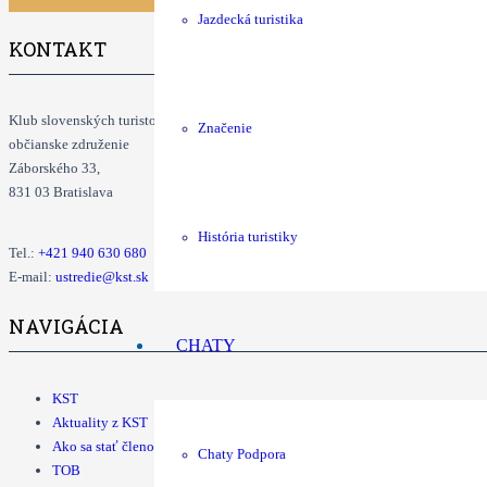
Jazdecká turistika
KONTAKT
Klub slovenských turistov
Značenie
občianske združenie
Záborského 33,
831 03 Bratislava
História turistiky
Tel.:
+421
940 630 680
E-mail:
ustredie@kst.sk
NAVIGÁCIA
CHATY
KST
Aktuality z KST
Ako sa stať členom KST
Chaty Podpora
TOB