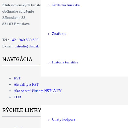
Klub slovenských turistov
Jazdecká turistika
občianske združenie
Záborského 33,
831 03 Bratislava
Značenie
Tel.:
+421
940 630 680
E-mail:
ustredie@kst.sk
NAVIGÁCIA
História turistiky
KST
Aktuality z KST
CHATY
Ako sa stať členom KST
TOB
RÝCHLE LINKY
Chaty Podpora