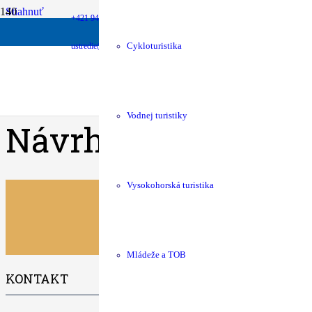
Stiahnuť
+421 940 630 680
money
Podpora chát
shop
KST Eshop
Stiahnuť
23
ustredie@kst.sk
Cykloturistika
Veľkosť súboru
123.72 KB
Počet súborov
1
Dátum vytvorenia
11.09.2025
Posledná aktualizácia
11.09.2025
Vodnej turistiky
Návrh výdavkov na 
Vysokohorská turistika
Mládeže a TOB
KONTAKT