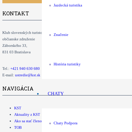
Jazdecká turistika
KONTAKT
Klub slovenských turistov
Značenie
občianske združenie
Záborského 33,
831 03 Bratislava
História turistiky
Tel.:
+421
940 630 680
E-mail:
ustredie@kst.sk
NAVIGÁCIA
CHATY
KST
Aktuality z KST
Ako sa stať členom KST
Chaty Podpora
TOB