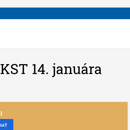
 KST 14. januára
a
RAŤ