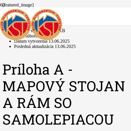
[featured_image]
Stiahnuť
Verzia
Stiahnuť
2
Veľkosť súboru
394.94 KB
Počet súborov
1
Dátum vytvorenia
13.06.2025
Posledná aktualizácia
13.06.2025
Príloha A -
MAPOVÝ STOJAN
A RÁM SO
SAMOLEPIACOU