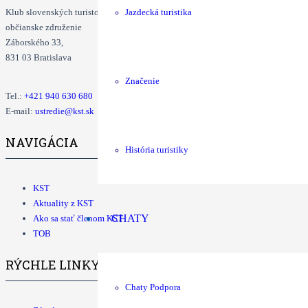
Klub slovenských turistov
Jazdecká turistika
občianske združenie
Záborského 33,
831 03 Bratislava
Značenie
Tel.:
+421
940 630 680
E-mail:
ustredie@kst.sk
NAVIGÁCIA
História turistiky
KST
Aktuality z KST
CHATY
Ako sa stať členom KST
TOB
RÝCHLE LINKY
Chaty Podpora