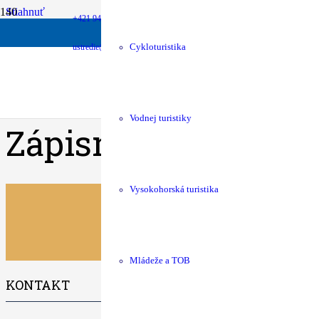
Stiahnuť
+421 940 630 680
money
Podpora chát
shop
KST Eshop
Stiahnuť
67
ustredie@kst.sk
Cykloturistika
Veľkosť súboru
6.59 MB
Počet súborov
1
Dátum vytvorenia
06.07.2026
Posledná aktualizácia
06.07.2026
Vodnej turistiky
Zápisnica zo zasadn
Vysokohorská turistika
Mládeže a TOB
KONTAKT