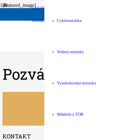
[featured_image]
+421 940 630 680
Stiahnuť
money
Podpora chát
shop
KST Eshop
ustredie@kst.sk
Cykloturistika
Verzia
Stiahnuť
2
Veľkosť súboru
382.04 KB
Počet súborov
1
Dátum vytvorenia
06.07.2026
Posledná aktualizácia
06.07.2026
Vodnej turistiky
Pozvánka na zasad
Vysokohorská turistika
Mládeže a TOB
KONTAKT