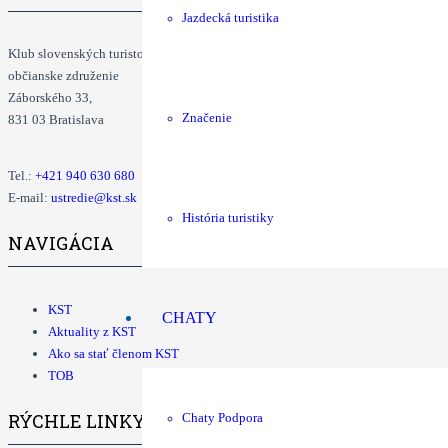
Jazdecká turistika
Klub slovenských turistov
občianske združenie
Záborského 33,
Značenie
831 03 Bratislava
Tel.:
+421
940 630 680
E-mail:
ustredie@kst.sk
História turistiky
NAVIGÁCIA
KST
CHATY
Aktuality z KST
Ako sa stať členom KST
TOB
RÝCHLE LINKY
Chaty Podpora