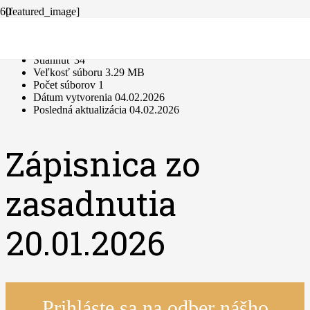
[featured_image]
Stiahnuť
Verzia
Stiahnuť
34
Veľkosť súboru
3.29 MB
Počet súborov
1
Dátum vytvorenia
04.02.2026
Posledná aktualizácia
04.02.2026
Zápisnica zo
zasadnutia
20.01.2026
Prihláste sa na odber nášho