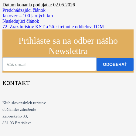
Dátum konania podujatia:
02.05.2026
Predchádzajúci článok
Jakovec – 100 jarných km
Nasledujúci článok
72. Zraz turistov KST a 56. stretnutie oddielov TOM
Prihláste sa na odber nášho
Newslettra
ODOBERAŤ
KONTAKT
Klub slovenských turistov
občianske združenie
Záborského 33,
831 03 Bratislava