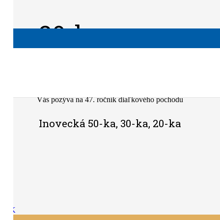
ka, 20-ka
Klub slovenských turistov TJ BEZOVEC Piešťany
Vás pozýva na 47. ročník diaľkového pochodu
Inovecká 50-ka, 30-ka, 20-ka
ČNÍK