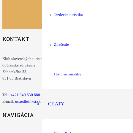
Jazdecká turistika
KONTAKT
Značenie
Klub slovenských turistov
občianske združenie
Záborského 33,
História turistiky
831 03 Bratislava
Tel.:
+421
940 630 680
E-mail:
ustredie@kst.sk
CHATY
NAVIGÁCIA